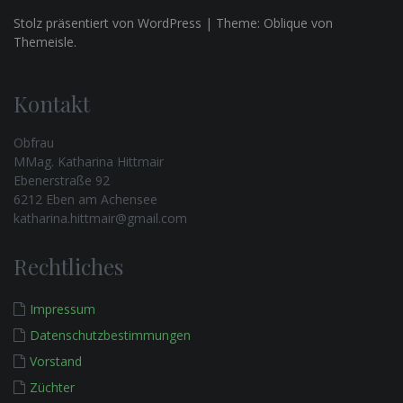
a
Stolz präsentiert von WordPress
|
Theme:
Oblique
von
g
Themeisle.
s
-
Kontakt
N
Obfrau
a
MMag. Katharina Hittmair
v
Ebenerstraße 92
6212 Eben am Achensee
i
katharina.hittmair@gmail.com
g
Rechtliches
a
t
Impressum
i
Datenschutzbestimmungen
o
Vorstand
n
Züchter