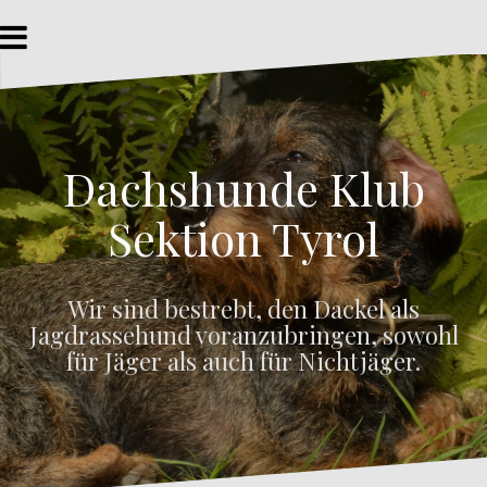
Z
u
m
I
n
h
a
Dachshunde Klub
l
t
s
Sektion Tyrol
p
r
i
Wir sind bestrebt, den Dackel als
n
Jagdrassehund voranzubringen, sowohl
g
e
für Jäger als auch für Nichtjäger.
n