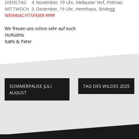
DIENSTAG 4. November, 19 Uhr, Mellauner Hof, Pettnau
MITTWOCH 3. Dezember, 19 Uhr, Herrnhaus, Brixlegg
WEIHNACHTSFEIER !!!!!!!!!!
Wir freuen uns schon sehr auf euch
HoRüdHo
Kathi & Peter
B
SOMMERPAUSE JULI
TAG DES WILDES 2025
AUGUST
e
i
t
r