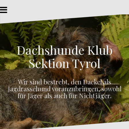
Z
u
m
I
n
h
a
Dachshunde Klub
l
t
s
Sektion Tyrol
p
r
i
Wir sind bestrebt, den Dackel als
n
Jagdrassehund voranzubringen, sowohl
g
e
für Jäger als auch für Nichtjäger.
n