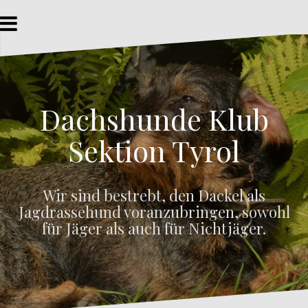
Z
u
m
I
n
h
a
Dachshunde Klub
l
t
s
Sektion Tyrol
p
r
i
Wir sind bestrebt, den Dackel als
n
Jagdrassehund voranzubringen, sowohl
g
e
für Jäger als auch für Nichtjäger.
n