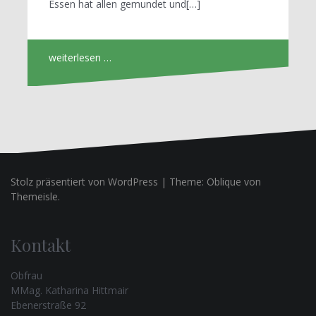
Essen hat allen gemundet und[…]
weiterlesen …
Stolz präsentiert von WordPress
|
Theme:
Oblique
von
Themeisle.
Kontakt
Obfrau
MMag. Katharina Hittmair
Ebenerstraße 92