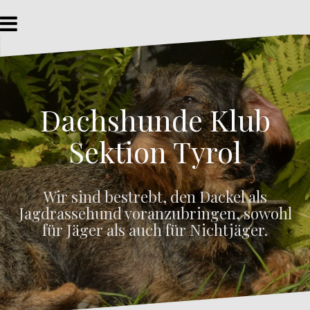
Z
u
m
I
n
h
a
Dachshunde Klub
l
t
s
Sektion Tyrol
p
r
i
Wir sind bestrebt, den Dackel als
n
Jagdrassehund voranzubringen, sowohl
g
e
für Jäger als auch für Nichtjäger.
n