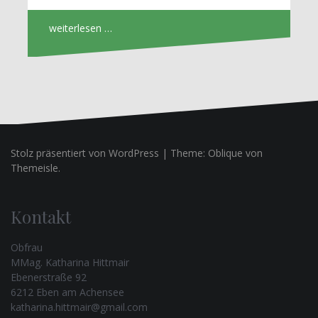
weiterlesen …
Stolz präsentiert von WordPress
|
Theme:
Oblique
von
Themeisle.
Kontakt
Obfrau
MMag. Katharina Hittmair
Ebenerstraße 92
6212 Eben am Achensee
katharina.hittmair@gmail.com