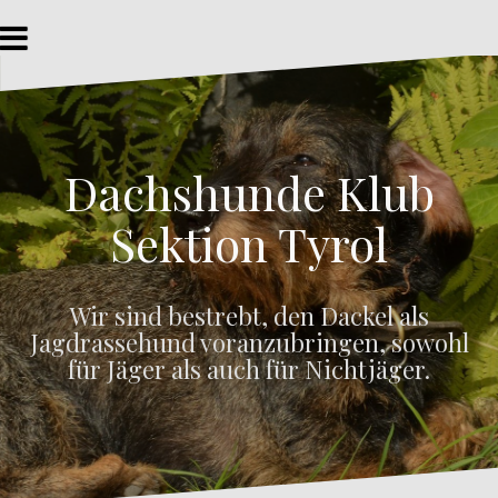
Z
u
m
I
n
h
a
Dachshunde Klub
l
t
s
Sektion Tyrol
p
r
i
Wir sind bestrebt, den Dackel als
n
Jagdrassehund voranzubringen, sowohl
g
e
für Jäger als auch für Nichtjäger.
n