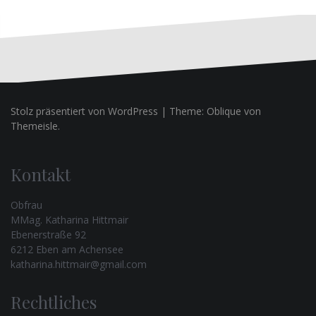
Stolz präsentiert von WordPress
|
Theme:
Oblique
von
Themeisle.
Kontakt
Obfrau
MMag. Katharina Hittmair
Ebenerstraße 92
6212 Eben am Achensee
katharina.hittmair@gmail.com
Rechtliches