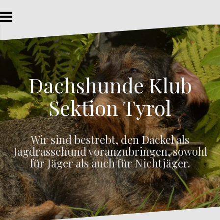
Z
u
m
I
n
h
a
Dachshunde Klub
l
t
s
Sektion Tyrol
p
r
i
Wir sind bestrebt, den Dackel als
n
Jagdrassehund voranzubringen, sowohl
g
e
für Jäger als auch für Nichtjäger.
n